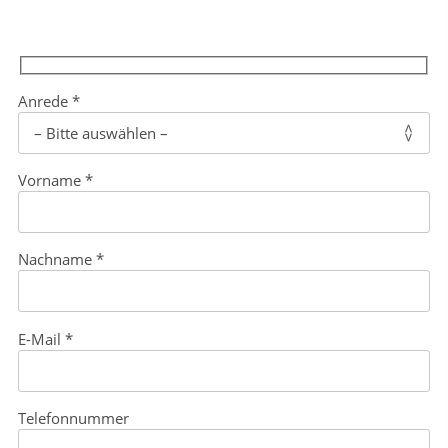
(Pflichtfeld)
Anrede
*
(Pflichtfeld)
Vorname
*
(Pflichtfeld)
Nachname
*
(Pflichtfeld)
E-Mail
*
Telefonnummer